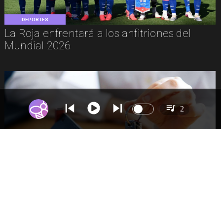
DEPORTES
La Roja enfrentará a los anfitriones del
Mundial 2026
2
NACIONAL
Proyecto de Gobierno amplía beneficio
para comprar primera vivienda: tope a
6.000 UF y 30 mil cupos