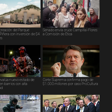
creación del Parque
Senado envía cruce Campillai-Flores
Piñera con inversión de $4
a Comisión de Ética
es
evalúa nuevo estado de
Corte Suprema confirma pago de
en barrios con alta
$1.000 millones por caso ProCultura
ad