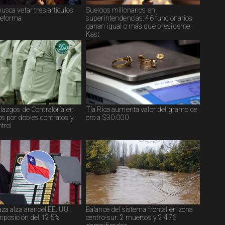
usca vetar tres artículos
Sueldos millonarios en
reforma
superintendencias: 46 funcionarios
ganan igual o más que presidente
Kast
lazgos de Contraloría en
Tía Rica aumenta valor del gramo de
s por dobles contratos y
oro a $30.000
ntrol
aza alza arancel EE. UU.
Balance del sistema frontal en zona
mposición del 12.5%
centro-sur: 2 muertos y 2.476