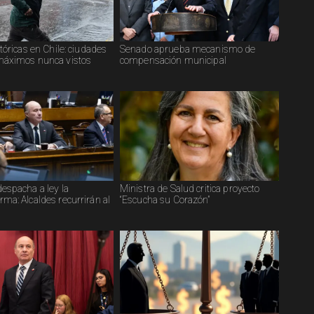
tóricas en Chile: ciudades
Senado aprueba mecanismo de
máximos nunca vistos
compensación municipal
espacha a ley la
Ministra de Salud critica proyecto
ma: Alcaldes recurrirán al
“Escucha su Corazón”