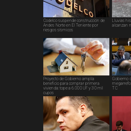
Codelco suspende construcción de
Lluvias his
Andes Norte en El Teniente por
alcanzan 
riesgos sísmicos
Proyecto de Gobierno amplía
Gobierno d
beneficio para comprar primera
megarrefor
vivienda: tope a 6.000 UF y 30 mil
TC
cupos