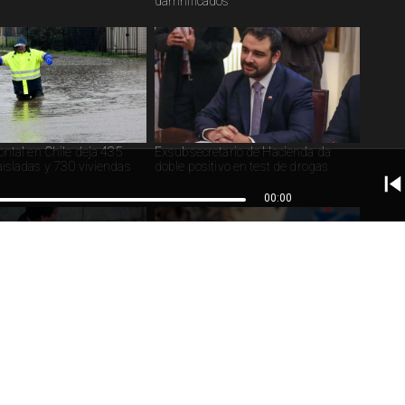
damnificados
ontal en Chile deja 435
Exsubsecretario de Hacienda da
isladas y 730 viviendas
doble positivo en test de drogas
00:00
s movimientos financieros
TGR: 70 mil deudores regularizan
a Michael Clark en Caso
CAE para evitar acciones judiciales