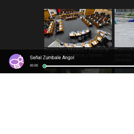
Proyecto Ley Mordaza 2.0: penas de
Sistema fr
cárcel para periodistas y fuentes
personas a
Señal Zumbale Angol
afectadas
00:00
Fiscalía: 10% de adolescentes
Millonario
concentra el 43% de delitos en Chile
complican 
Sartor