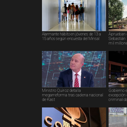
Alarmante hábito en jóvenes de 13 a
Aprueban 
15 años según encuesta del Minsal
Sebastián 
mil millon
Ministro Quiroz detalla
Gobierno 
megarreforma tras cadena nacional
excepción 
de Kast
criminalid