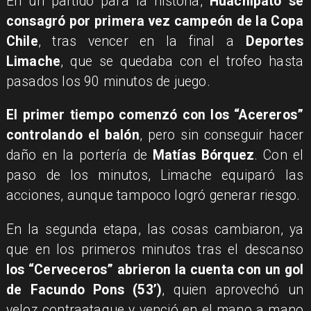
En un partido para la historia,
Huachipato se
consagró por primera vez campeón de la Copa
Chile
, tras vencer en la final a
Deportes
Limache
, que se quedaba con el trofeo hasta
pasados los 90 minutos de juego.
El primer tiempo comenzó con los “Acereros”
controlando el balón
, pero sin conseguir hacer
daño en la portería de
Matías Bórquez
. Con el
paso de los minutos, Limache equiparó las
acciones, aunque tampoco logró generar riesgo.
En la segunda etapa, las cosas cambiaron, ya
que en los primeros minutos tras el descanso
los “Cerveceros” abrieron la cuenta con un gol
de Facundo Pons (53’)
, quien aprovechó un
veloz contraataque y venció en el mano a mano