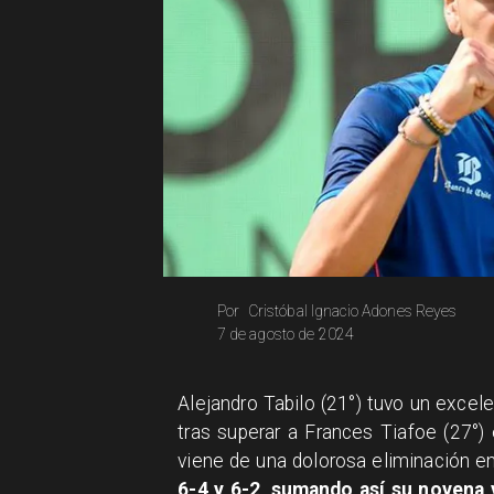
Cristóbal Ignacio Adones Reyes
Por
7 de agosto de 2024
Alejandro Tabilo (21°) tuvo un exce
tras superar a Frances Tiafoe (27°) 
viene de una dolorosa eliminación e
6-4 y 6-2, sumando así su novena 