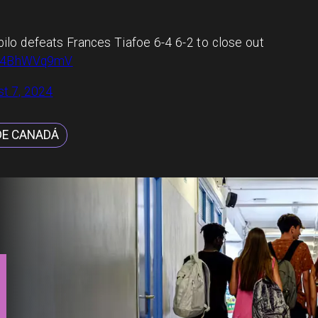
ilo defeats Frances Tiafoe 6-4 6-2 to close out
m/v4BhWVq9mV
t 7, 2024
DE CANADÁ