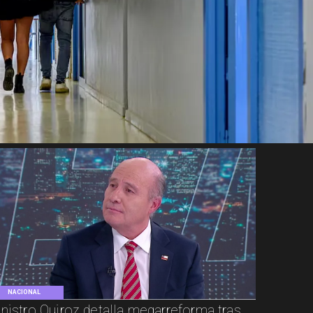
NACIONAL
nistro Quiroz detalla megarreforma tras