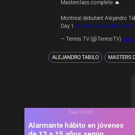
Masterclass complete 🔥
Montreal debutant Alejandro Tab
Day 1.
#OBN24
pic.twitter.co
— Tennis TV (@TennisTV)
Augus
ALEJANDRO TABILO
MASTERS 
Nacional
Alarmante hábito en jóvenes
de 13 a 15 años según