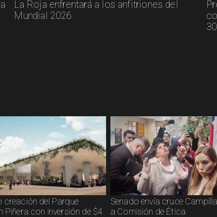
ca
La Roja enfrentará a los anfitriones del
Pr
Mundial 2026
co
30
 creación del Parque
Senado envía cruce Campilla
n Piñera con inversión de $4
a Comisión de Ética