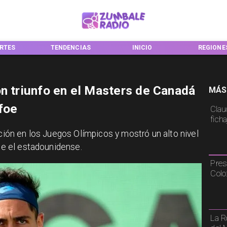
RTES
TENDENCIAS
INICIO
REGIONE
on triunfo en el Masters de Canadá
MÁS
foe
Claud
fich
nación en los Juegos Olímpicos y mostró un alto nivel
nte el estadounidense.
Pres
Colo
La R