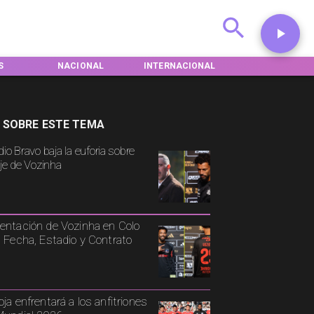
S
NACIONAL
INTERNACIONAL
DEPORTES
 SOBRE ESTE TEMA
io Bravo baja la euforia sobre
aje de Vozinha
entación de Vozinha en Colo
: Fecha, Estadio y Contrato
oja enfrentará a los anfitriones