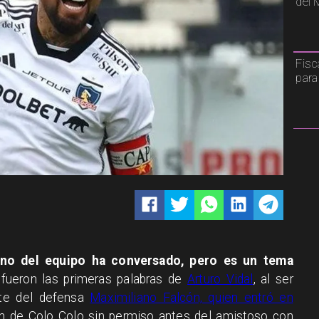
del 
Fisc
para
uno del equipo ha conversado, pero es un tema
 fueron las primeras palabras de
Arturo Vidal
, al ser
nte del defensa
Maximiliano Falcón, quien entró en
n de Colo Colo sin permiso antes del amistoso con