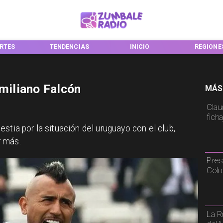
NCIAS
INICIO
REGIONES
NACIONA
imiliano Falcón
MÁS
Claud
fich
stia por la situación del uruguayo con el club,
r más.
Pres
Colo
La R