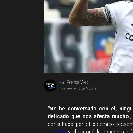
Prensa Web
Por
13 de enero de 2025
"No he conversado con él, ning
delicado que nos afecta mucho"
,
consultado por el polémico prese
rebeldía
y abandonó la concentració