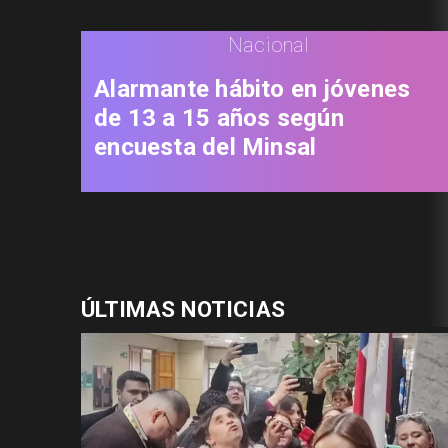
Nacional
Alarmante hábito en jóvenes
de 13 a 15 años según
encuesta del Minsal
ÚLTIMAS NOTICIAS