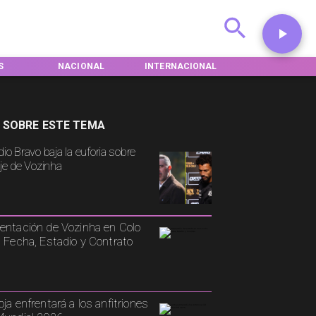
L
INTERNACIONAL
DEPORTES
TENDENCIAS
 SOBRE ESTE TEMA
io Bravo baja la euforia sobre
aje de Vozinha
entación de Vozinha en Colo
: Fecha, Estadio y Contrato
oja enfrentará a los anfitriones