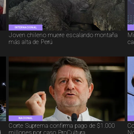
INTERNACIONAL
Joven chileno muere escalando montaña
Mi
más alta de Perú
ca
NACIONAL
Corte Suprema confirma pago de $1.000
Co
d
millones por caso ProCultura
No