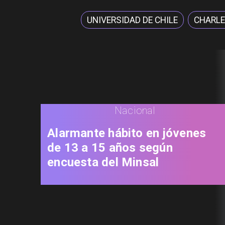
UNIVERSIDAD DE CHILE
CHARLE
Nacional
Alarmante hábito en jóvenes
de 13 a 15 años según
encuesta del Minsal