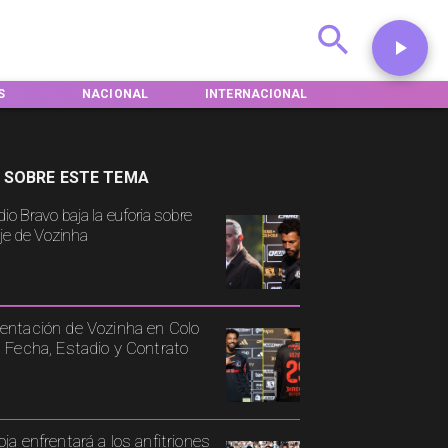
NACIONAL
INTERNACIONAL
DEPORTES
 SOBRE ESTE TEMA
io Bravo baja la euforia sobre
aje de Vozinha
entación de Vozinha en Colo
: Fecha, Estadio y Contrato
oja enfrentará a los anfitriones