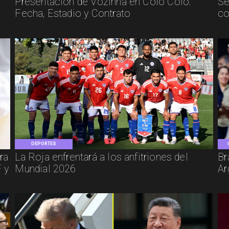
Presentación de Vozinha en Colo Colo:
Se
Fecha, Estadio y Contrato
co
DEPORTES
ra
La Roja enfrentará a los anfitriones del
Br
 y
Mundial 2026
Ar