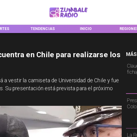
TENDENCIAS
INICIO
REGIONES
uentra en Chile para realizarse los
MÁS
Claud
fich
rá a vestir la camiseta de Universidad de Chile y fue
s. Su presentación está prevista para el próximo
Pres
Colo
La R