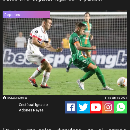
Deportes
@ClubDepCobresal
11 de abril de 2024
Cristóbal Ignacio
Adones Reyes