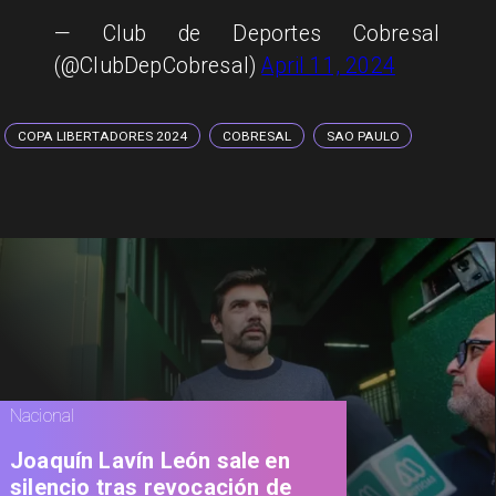
— Club de Deportes Cobresal
(@ClubDepCobresal)
April 11, 2024
COPA LIBERTADORES 2024
COBRESAL
SAO PAULO
Nacional
Joaquín Lavín León sale en
silencio tras revocación de