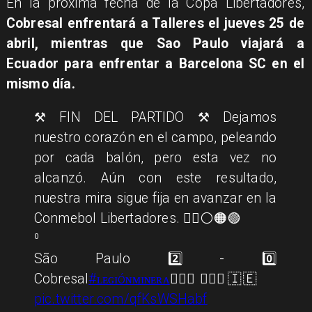
En la próxima fecha de la Copa Libertadores,
Cobresal enfrentará a Talleres el jueves 25 de
abril, mientras que Sao Paulo viajará a
Ecuador para enfrentar a Barcelona SC en el
mismo día.
⚒️ FIN DEL PARTIDO ⚒️ Dejamos
nuestro corazón en el campo, peleando
por cada balón, pero esta vez no
alcanzó. Aún con este resultado,
nuestra mira sigue fija en avanzar en la
Conmebol Libertadores. ✊🏽⚪️🟠🟢
⁰
São Paulo 2️⃣ - 0️⃣
Cobresal
#ʟᴇɢɪóɴᴍɪɴᴇʀᴀ
👷🏽‍♂️👷🏻‍♀️🇮🇪
pic.twitter.com/qfKsWSHabf