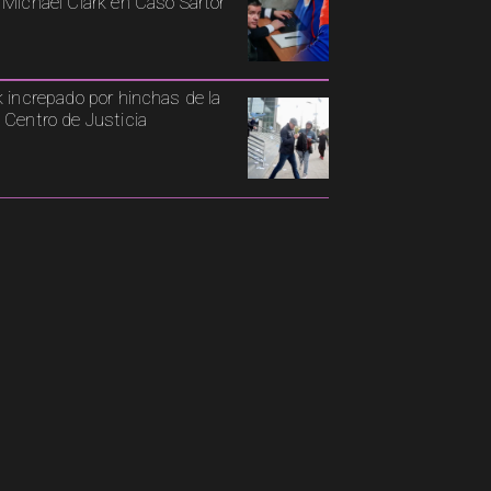
 Michael Clark en Caso Sartor
k increpado por hinchas de la
 Centro de Justicia