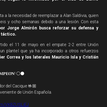
ta a la necesidad de reemplazar a Alan Saldivia, quien
seis y ocho semanas debido a una lesión. Con esta
 por Jorge Almirón busca reforzar su defensa y
 táctico.
partido el 11 de mayo en el empate 2-2 entre Unión
n plantel que ya ha incorporado a otros refuerzos
ier Correa y los laterales Mauricio Isla y Cristián
𝐌𝐏𝐄𝐎́𝐍! ⚪️⚫️
dor del Cacique 🤟🏼
oveniente de Unión Española.
.com/VK8ZUSLiEJ