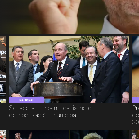
NACIONAL
Senado aprueba mecanismo de
Pr
compensación municipal
co
30