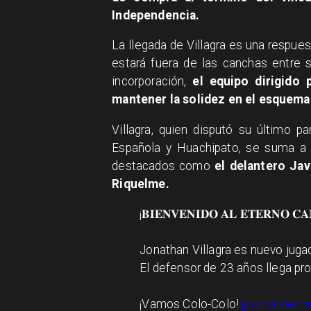
Independencia.
La llegada de Villagra es una respues
estará fuera de las canchas entre 
incorporación,
el equipo dirigido
mantener la solidez en el esquema
Villagra, quien disputó su último 
Española y Huachipato, se suma a u
destacados como
el delantero Jav
Riquelme.
¡𝐁𝐈𝐄𝐍𝐕𝐄𝐍𝐈𝐃𝐎 𝐀𝐋 𝐄𝐓𝐄𝐑𝐍𝐎 𝐂
Jonathan Villagra es nuevo juga
El defensor de 23 años llega pr
¡Vamos Colo-Colo!
pic.twitter