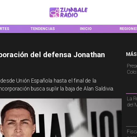
RTES
TENDENCIAS
INICIO
REGIONE
rporación del defensa Jonathan
MÁS
Pres
Colo
 desde Unión Española hasta el final de la
orporación busca suplir la baja de Alan Saldivia.
La R
del 
Fisc