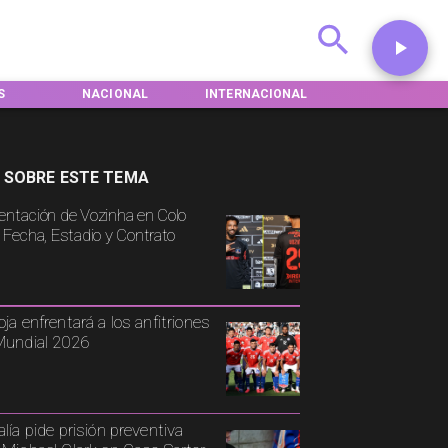
S
NACIONAL
INTERNACIONAL
DEPORTES
 SOBRE ESTE TEMA
entación de Vozinha en Colo
: Fecha, Estadio y Contrato
oja enfrentará a los anfitriones
Mundial 2026
alía pide prisión preventiva