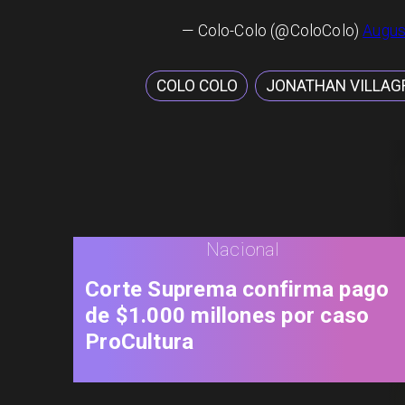
— Colo-Colo (@ColoColo)
Augus
COLO COLO
JONATHAN VILLAG
Nacional
Corte Suprema confirma pago
de $1.000 millones por caso
ProCultura