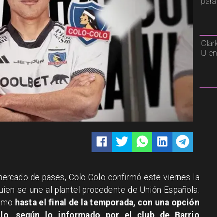
para
Clar
U en
mercado de pases, Colo Colo confirmó este viernes la
quien se une al plantel procedente de Unión Española.
tamo
hasta el final de la temporada, con una opción
lo, según lo informado por el club de Barrio