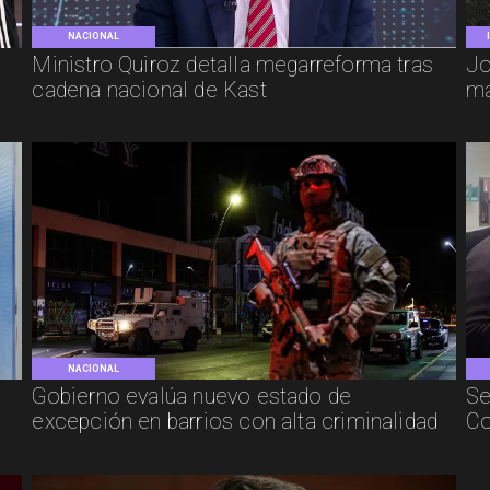
NACIONAL
e
Ministro Quiroz detalla megarreforma tras
Jo
cadena nacional de Kast
má
NACIONAL
Gobierno evalúa nuevo estado de
Se
excepción en barrios con alta criminalidad
Co