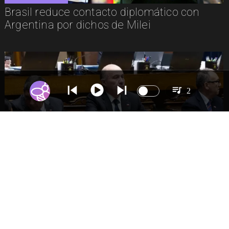
Brasil reduce contacto diplomático con
Argentina por dichos de Milei
2
NACIONAL
Gobierno despacha a ley la megarreforma:
Alcaldes recurrirán al TC