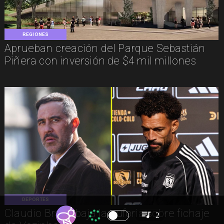
REGIONES
Aprueban creación del Parque Sebastián
Piñera con inversión de $4 mil millones
DEPORTES
Claudio Bravo baja la euforia sobre fichaje
2