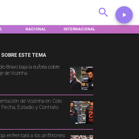
L
INTERNACIONAL
DEPORTES
TENDENCIAS
 SOBRE ESTE TEMA
io Bravo baja la euforia sobre
aje de Vozinha
entación de Vozinha en Colo
: Fecha, Estadio y Contrato
oja enfrentará a los anfitriones