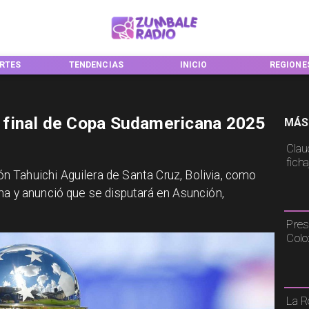
NCIAS
INICIO
REGIONES
NACIONA
final de Copa Sudamericana 2025
MÁS
Claud
fich
 Tahuichi Aguilera de Santa Cruz, Bolivia, como
na y anunció que se disputará en Asunción,
Pres
Colo
La R