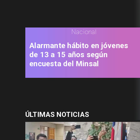
Nacional
Alarmante hábito en jóvenes
de 13 a 15 años según
encuesta del Minsal
ÚLTIMAS NOTICIAS