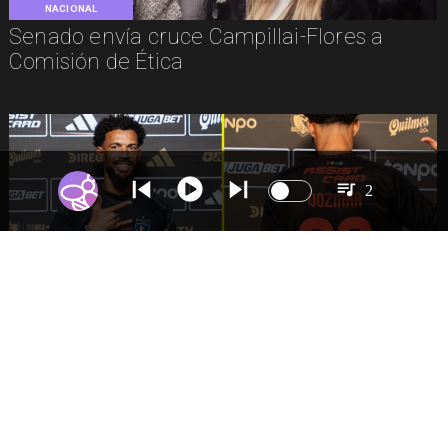
NACIONAL
Senado envía cruce Campillai-Flores a
Comisión de Ética
2
DEPORTES
Presentación de Vozinha en Colo Colo:
Fecha, Estadio y Contrato