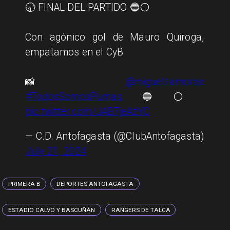
🕣 FINAL DEL PARTIDO 🔵⚪️
Con agónico gol de Mauro Quiroga,
empatamos en el CyB
📸
@miguelzamorac
#TodosSomosPumas
🔵⚪️
pic.twitter.com/JAB7jeAzYC
— C.D. Antofagasta (@ClubAntofagasta)
July 21, 2024
PRIMERA B
DEPORTES ANTOFAGASTA
ESTADIO CALVO Y BASCUÑÁN
RANGERS DE TALCA