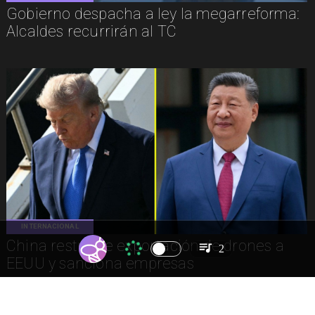
Gobierno despacha a ley la megarreforma:
Alcaldes recurrirán al TC
INTERNACIONAL
China restringe exportación de drones a
2
EEUU y sanciona empresas