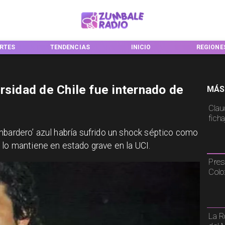
RTES
TENDENCIAS
INICIO
REGIONE
rsidad de Chile fue internado de
MÁS
Claud
fich
mbardero’ azul habría sufrido un shock séptico como
 lo mantiene en estado grave en la UCI.
Pres
Colo
La R