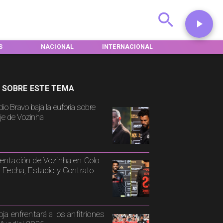
S
NACIONAL
INTERNACIONAL
DEPORTES
 SOBRE ESTE TEMA
io Bravo baja la euforia sobre
aje de Vozinha
entación de Vozinha en Colo
: Fecha, Estadio y Contrato
oja enfrentará a los anfitriones