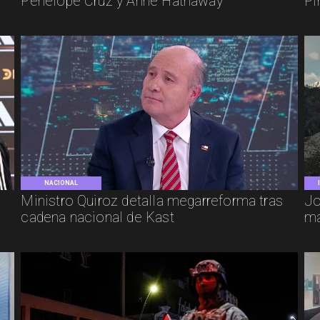
Penélope Cruz y Anne Hathaway
Pi
NACIONAL
e
Ministro Quiroz detalla megarreforma tras
Jo
cadena nacional de Kast
má