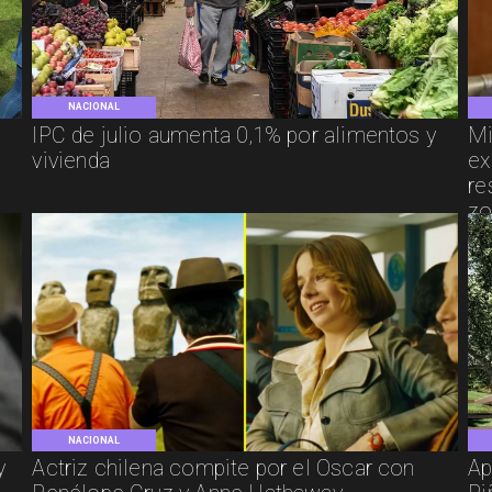
NACIONAL
IPC de julio aumenta 0,1% por alimentos y
Mi
vivienda
ex
re
zo
NACIONAL
y
Actriz chilena compite por el Oscar con
Ap