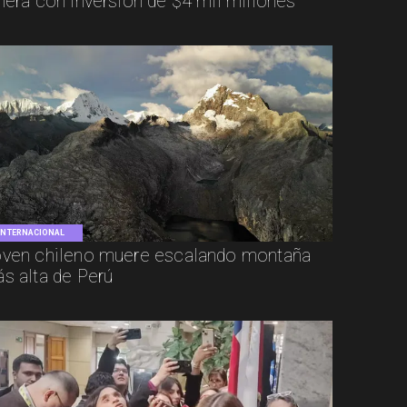
ñera con inversión de $4 mil millones
INTERNACIONAL
ven chileno muere escalando montaña
s alta de Perú