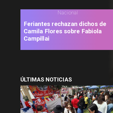
Nacional
Feriantes rechazan dichos de
Camila Flores sobre Fabiola
Campillai
ÚLTIMAS NOTICIAS