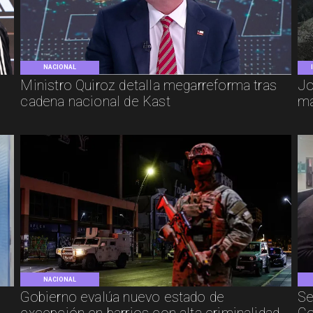
NACIONAL
e
Ministro Quiroz detalla megarreforma tras
Jo
cadena nacional de Kast
má
NACIONAL
Gobierno evalúa nuevo estado de
Se