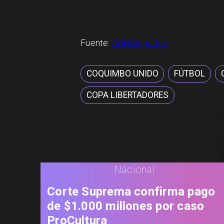
Fuente:
ADN Deportes
COQUIMBO UNIDO
FÚTBOL
COPA LIBERTADORES
Nacional
Corte Suprema confirma pago
de $1.000 millones por caso
ProCultura