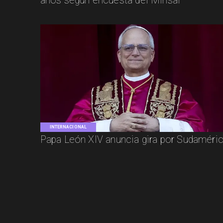
años según encuesta del Minsal
INTERNACIONAL
Papa León XIV anuncia gira por Sudaméri