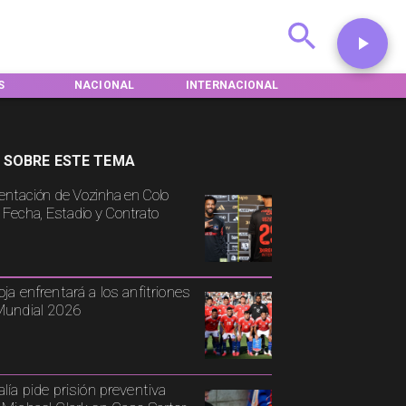
S
NACIONAL
INTERNACIONAL
DEPORTES
 SOBRE ESTE TEMA
entación de Vozinha en Colo
: Fecha, Estadio y Contrato
oja enfrentará a los anfitriones
Mundial 2026
alía pide prisión preventiva