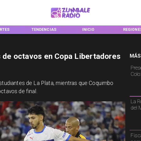
RTES
TENDENCIAS
INICIO
REGIONE
s de octavos en Copa Libertadores
MÁS
Pres
Colo
Estudiantes de La Plata, mientras que Coquimbo
ctavos de final.
La R
del 
Fisc