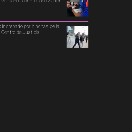
 Michael Clark en Caso Sartor
k increpado por hinchas de la
 Centro de Justicia