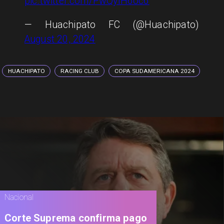
pic.twitter.com/PwQyIH6oc6
— Huachipato FC (@Huachipato)
August 20, 2024
HUACHIPATO
RACING CLUB
COPA SUDAMERICANA 2024
Nacional
Corte Suprema confirma pago