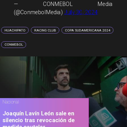
— CONMEBOL Media
(@ConmebolMedia)
July 30, 2024
HUACHIPATO
RACING CLUB
COPA SUDAMERICANA 2024
CONMEBOL
Nacional
Joaquín Lavín León sale en
silencio tras revocación de