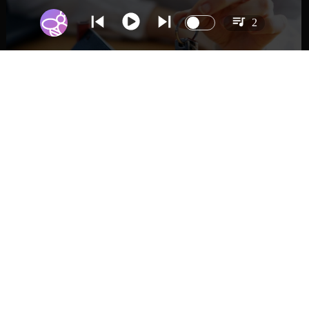
2
NACIONAL
Proyecto de Gobierno amplía beneficio
para comprar primera vivienda: tope a
6.000 UF y 30 mil cupos