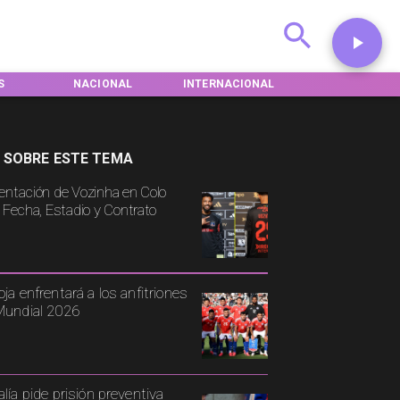
NAL
INTERNACIONAL
DEPORTES
TENDENCIA
 SOBRE ESTE TEMA
entación de Vozinha en Colo
: Fecha, Estadio y Contrato
oja enfrentará a los anfitriones
Mundial 2026
alía pide prisión preventiva