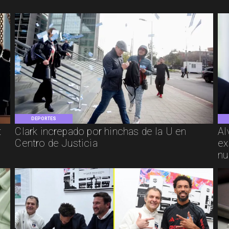
DEPORTES
:
Clark increpado por hinchas de la U en
Al
Centro de Justicia
ex
nu