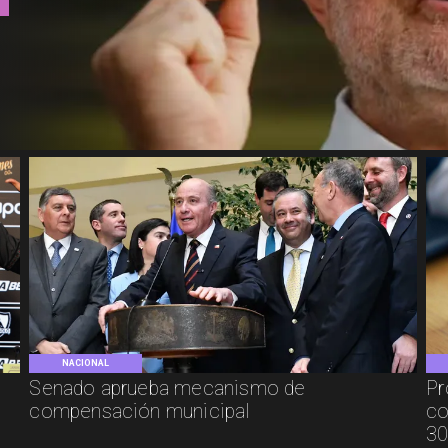
NACIONAL
Senado aprueba mecanismo de
Pr
compensación municipal
co
30