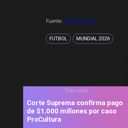
Fuente:
Meganoticias
FÚTBOL
MUNDIAL 2026
Nacional
Corte Suprema confirma pago
de $1.000 millones por caso
ProCultura