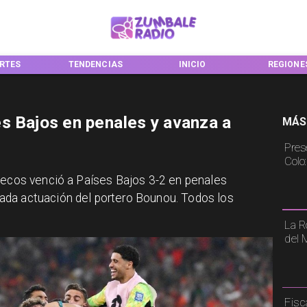
DENCIAS
INICIO
REGIONES
NACIO
s Bajos en penales y avanza a
MÁS
Pres
Colo
uecos venció a Países Bajos 3-2 en penales
ada actuación del portero Bounou. Todos los
La R
del 
Fisc