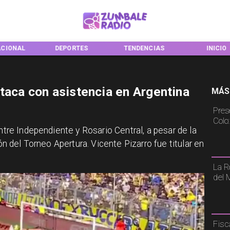
ACIONAL
DEPORTES
TENDENCIAS
INICIO
taca con asistencia en Argentina
MÁS
Pres
Colo
ntre Independiente y Rosario Central, a pesar de la
ión del Torneo Apertura. Vicente Pizarro fue titular en
La R
del 
Fisc