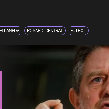
VELLANEDA
ROSARIO CENTRAL
FÚTBOL
Nacional
Codelco suspende
construcción de Andes Norte
en El Teniente por riesgos
sísmicos