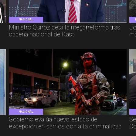
NACIONAL
e
Ministro Quiroz detalla megarreforma tras
Jo
cadena nacional de Kast
má
NACIONAL
Gobierno evalúa nuevo estado de
Se
excepción en barrios con alta criminalidad
Co