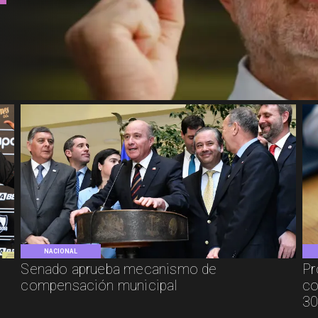
NACIONAL
Senado aprueba mecanismo de
Pr
compensación municipal
co
30