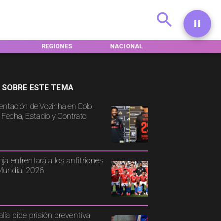
REGIONES
NACIONAL
INTERNACIONA
 SOBRE ESTE TEMA
entación de Vozinha en Colo
: Fecha, Estadio y Contrato
oja enfrentará a los anfitriones
Mundial 2026
alía pide prisión preventiva