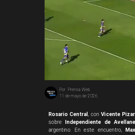
Prensa Web
Por
11 de mayo de 2026
Rosario Central
, con
Vicente Piza
sobre
Independiente de Avellan
argentino. En este encuentro,
Max