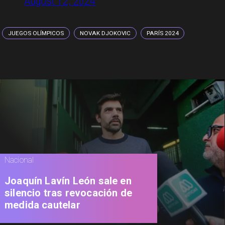
August 12, 2024
JUEGOS OLÍMPICOS
NOVAK DJOKOVIC
PARÍS 2024
Nacional
Joaquín Lavín León sale en
silencio tras revocación de
medida cautelar