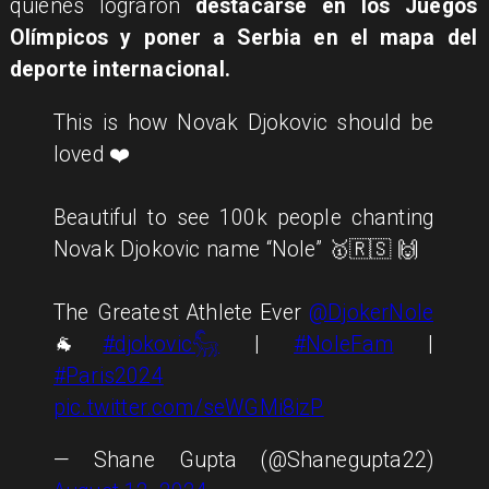
quienes lograron
destacarse en los Juegos
Olímpicos y poner a Serbia en el mapa del
deporte internacional.
This is how Novak Djokovic should be
loved ❤️
Beautiful to see 100k people chanting
Novak Djokovic name “Nole” 🥇🇷🇸 🙌
The Greatest Athlete Ever
@DjokerNole
🐐
#djokovic𓃵
|
#NoleFam
|
#Paris2024
pic.twitter.com/seWGMi8izP
— Shane Gupta (@Shanegupta22)