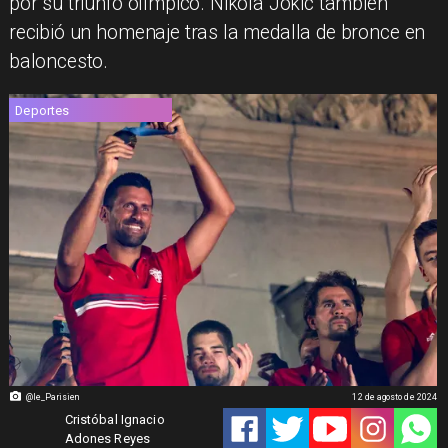
por su triunfo olímpico. Nikola Jokic también
recibió un homenaje tras la medalla de bronce en
baloncesto.
Deportes
@le_Parisien
12 de agosto de 2024
Cristóbal Ignacio
Adones Reyes