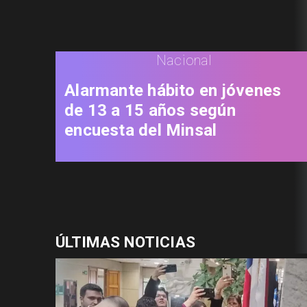
Nacional
Alarmante hábito en jóvenes
de 13 a 15 años según
encuesta del Minsal
ÚLTIMAS NOTICIAS