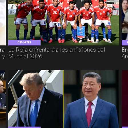
DEPORTES
ra
La Roja enfrentará a los anfitriones del
Br
 y
Mundial 2026
Ar