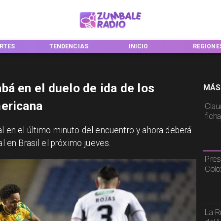
NCIAS
INICIO
REGIONES
NACIONA
bá en el duelo de ida de los
MÁS
mericana
Claud
fich
al en el último minuto del encuentro y ahora deberá
al en Brasil el próximo jueves.
Pres
Colo
La R