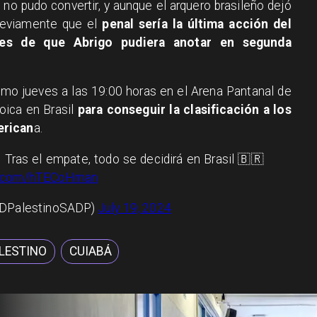
 no pudo convertir, y aunque el arquero brasileño dejó
reviamente que el
penal sería la última acción del
ntes de que Abrigo pudiera anotar en segunda
óximo jueves a las 19:00 horas en el Arena Pantanal de
roica en Brasil
para conseguir la clasificación a los
erican
a.
. Tras el empate, todo se decidirá en Brasil 🇧🇷
er.com/hTECoHrnan
@CDPalestinoSADP)
July 19, 2024
LESTINO
CUIABÁ