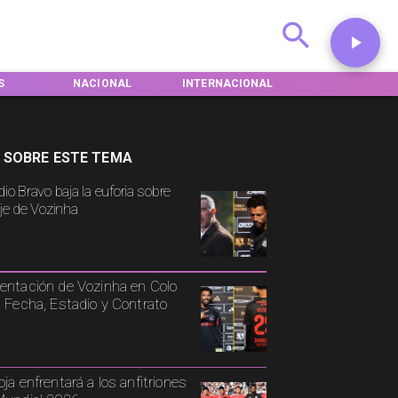
L
INTERNACIONAL
DEPORTES
TENDENCIAS
 SOBRE ESTE TEMA
io Bravo baja la euforia sobre
aje de Vozinha
entación de Vozinha en Colo
: Fecha, Estadio y Contrato
oja enfrentará a los anfitriones