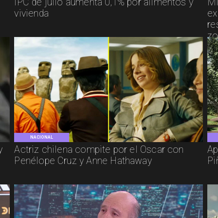
IPC de julio aumenta 0,1% por alimentos y
Mi
vivienda
ex
re
zo
NACIONAL
y
Actriz chilena compite por el Oscar con
Ap
Penélope Cruz y Anne Hathaway
Pi