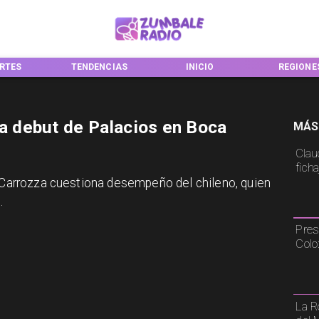
TENDENCIAS
INICIO
REGIONES
ca debut de Palacios en Boca
MÁS
Claud
fich
o Carrozza cuestiona desempeño del chileno, quien
.
Pres
Colo
La R