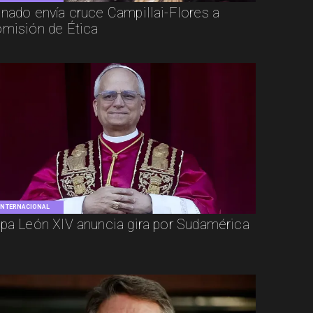
nado envía cruce Campillai-Flores a
misión de Ética
INTERNACIONAL
pa León XIV anuncia gira por Sudamérica