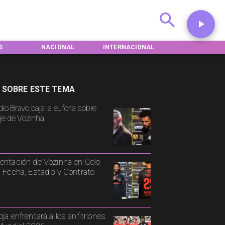
NACIONAL
INTERNACIONAL
DEPORTES
 SOBRE ESTE TEMA
io Bravo baja la euforia sobre
aje de Vozinha
entación de Vozinha en Colo
: Fecha, Estadio y Contrato
oja enfrentará a los anfitriones