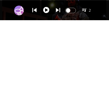
2
NACIONAL
Gobierno evalúa nuevo estado de
excepción en barrios con alta criminalidad