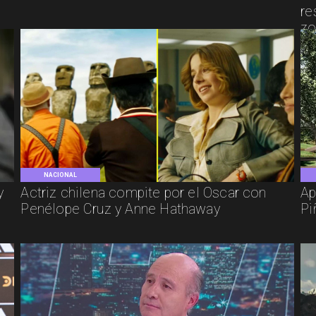
re
zo
NACIONAL
y
Actriz chilena compite por el Oscar con
Ap
Penélope Cruz y Anne Hathaway
Pi