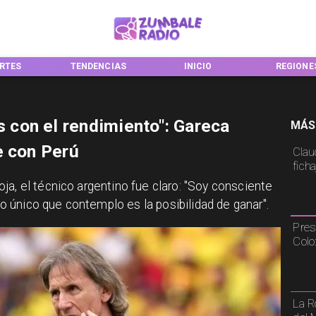
TENDENCIAS
INICIO
REGIONES
N
con el rendimiento": Gareca
MÁS
e con Perú
Claud
fich
ja, el técnico argentino fue claro: "Soy consciente
 lo único que contemplo es la posibilidad de ganar".
Pres
Colo
La R