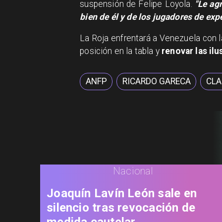
suspensión de Felipe Loyola.
"Le agr
bien de él y de los jugadores de expe
La Roja enfrentará a Venezuela con la
posición en la tabla y
renovar las il
ANFP
RICARDO GARECA
CLA
Nacional
Joaquín Lavín León sale en
silencio tras revocación de
medida cautelar