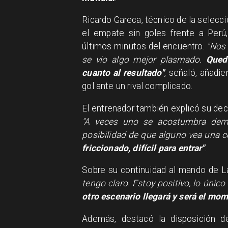
Ricardo Gareca, técnico de la selecc
el empate sin goles frente a Perú
últimos minutos del encuentro.
"Nos 
se vio algo mejor plasmado.
Qued
cuanto al resultado"
, señaló, añadi
gol ante un rival complicado.
El entrenador también explicó su dec
"A veces uno se acostumbra dema
posibilidad de que alguno vea una c
friccionado, difícil para entrar"
.
Sobre su continuidad al mando de La
tengo claro. Estoy positivo, lo únic
otro escenario llegará y será el mom
Además, destacó la disposición d