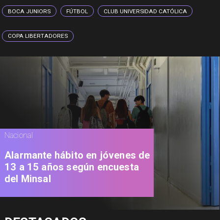
BOCA JUNIORS
FÚTBOL
CLUB UNIVERSIDAD CATÓLICA
COPA LIBERTADORES
Nacional
Alarmante hábito en jóvenes de
13 a 15 años según encuesta
del Minsal