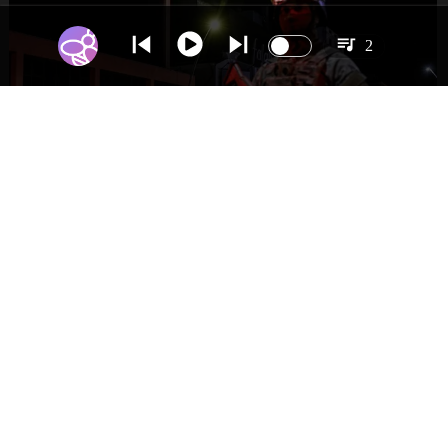
2
NACIONAL
Gobierno evalúa nuevo estado de
excepción en barrios con alta criminalidad