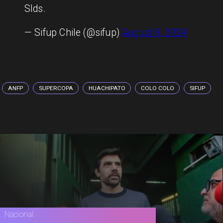
Slds.
— Sifup Chile (@sifup)
August 8, 2024
ANFP
SUPERCOPA
HUACHIPATO
COLO COLO
SIFUP
Nacional