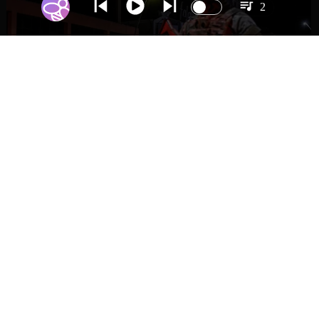
2
NACIONAL
Gobierno evalúa nuevo estado de
excepción en barrios con alta criminalidad