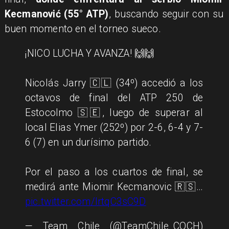
Kecmanović (55° ATP)
, buscando seguir con su
buen momento en el torneo sueco.
¡NICO LUCHA Y AVANZA! 🙌🙌
Nicolás Jarry 🇨🇱 (34º) accedió a los
octavos de final del ATP 250 de
Estocolmo 🇸🇪, luego de superar al
local Elias Ymer (252º) por 2-6, 6-4 y 7-
6 (7) en un durísimo partido.
Por el paso a los cuartos de final, se
medirá ante Miomir Kecmanovic 🇷🇸…
pic.twitter.com/IrtqC3sC9D
— Team Chile (@TeamChile_COCH)