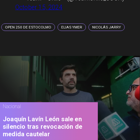
October 15, 2024
OPEN 250 DE ESTOCOLMO
ELIAS YMER
NICOLÁS JARRY
Nacional
Joaquín Lavín León sale en
silencio tras revocación de
medida cautelar