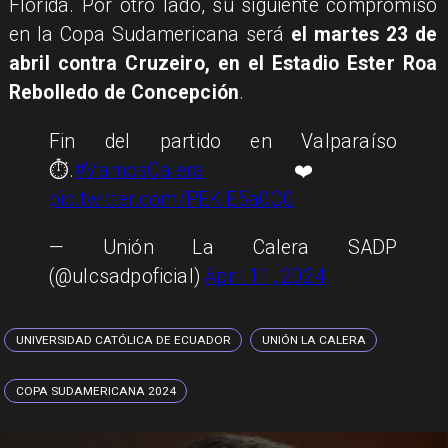
Florida. Por otro lado, su siguiente compromiso
en la Copa Sudamericana será
el martes 23 de
abril contra Cruzeiro, en el Estadio Ester Roa
Rebolledo de Concepción
.
Fin del partido en Valparaíso
⏱️.
#VamosCalera
❤️
pic.twitter.com/PEKiE5a0Q0
— Unión La Calera SADP
(@ulcsadpoficial)
April 11, 2024
UNIVERSIDAD CATÓLICA DE ECUADOR
​UNIÓN LA CALERA
COPA SUDAMERICANA 2024