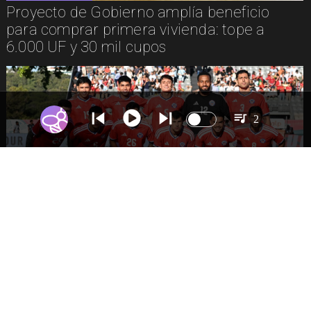
Proyecto de Gobierno amplía beneficio
para comprar primera vivienda: tope a
6.000 UF y 30 mil cupos
2
DEPORTES
La Roja enfrentará a los anfitriones del
Mundial 2026