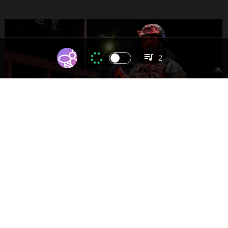
2
NACIONAL
Gobierno evalúa nuevo estado de
excepción en barrios con alta criminalidad