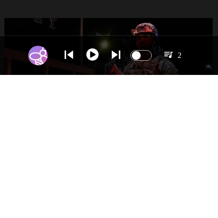
2
NACIONAL
Gobierno evalúa nuevo estado de
excepción en barrios con alta criminalidad