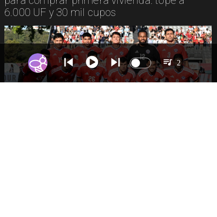
para comprar primera vivienda: tope a
6.000 UF y 30 mil cupos
2
DEPORTES
La Roja enfrentará a los anfitriones del
Mundial 2026