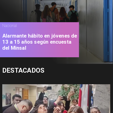
Nacional
Alarmante hábito en jóvenes de
13 a 15 años según encuesta
del Minsal
DESTACADOS