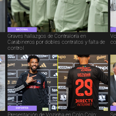
NACIONAL
Graves hallazgos de Contraloría en
Vo
Carabineros por dobles contratos y falta de
co
control
DEPORTES
Presentación de Vozinha en Colo Colo:
Se