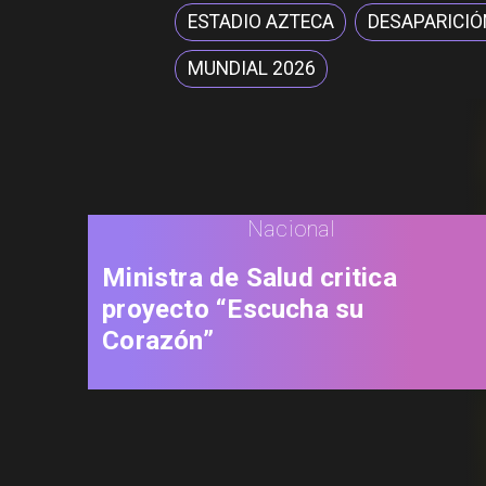
ESTADIO AZTECA
DESAPARICIÓ
MUNDIAL 2026
Nacional
Ministra de Salud critica
proyecto “Escucha su
Corazón”