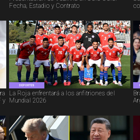
Fecha, Estadio y Contrato
co
DEPORTES
ra
La Roja enfrentará a los anfitriones del
Br
 y
Mundial 2026
Ar