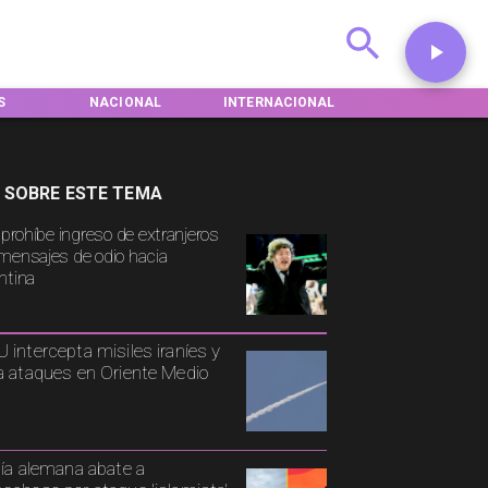
S
NACIONAL
INTERNACIONAL
DEPORTES
 SOBRE ESTE TEMA
 prohíbe ingreso de extranjeros
mensajes de odio hacia
ntina
 intercepta misiles iraníes y
a ataques en Oriente Medio
cía alemana abate a