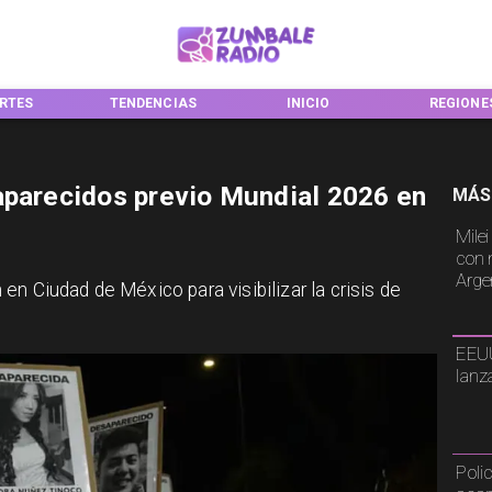
RTES
TENDENCIAS
INICIO
REGIONE
aparecidos previo Mundial 2026 en
MÁS
Milei
con 
Arge
n Ciudad de México para visibilizar la crisis de
EEUU
lanz
Poli