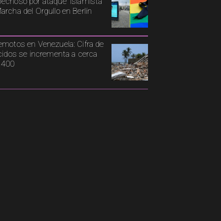
echoso por ataque 'islamista'
archa del Orgullo en Berlín
emotos en Venezuela: Cifra de
ecidos se incrementa a cerca
.400