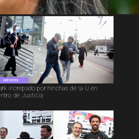
DEPORTES
ark increpado por hinchas de la U en
ntro de Justicia