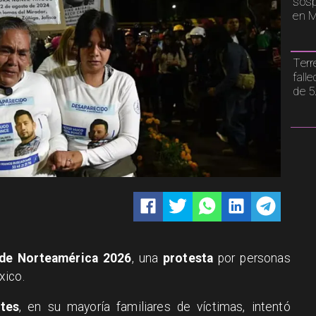
sosp
en M
Terr
fall
de 5
 de Norteamérica 2026
, una
protesta
por personas
xico.
ntes
, en su mayoría familiares de víctimas, intentó