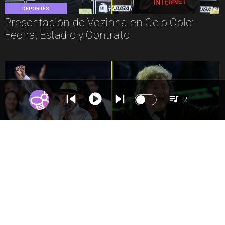
DEPORTES
Presentación de Vozinha en Colo Colo:
Fecha, Estadio y Contrato
2
INTERNACIONAL
Brasil reduce contacto diplomático con
Argentina por dichos de Milei