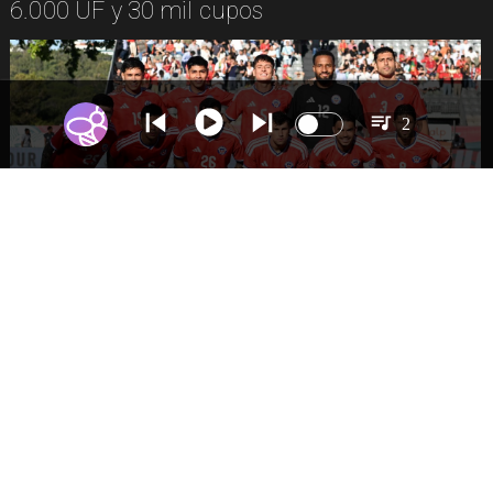
6.000 UF y 30 mil cupos
2
DEPORTES
La Roja enfrentará a los anfitriones del
Mundial 2026