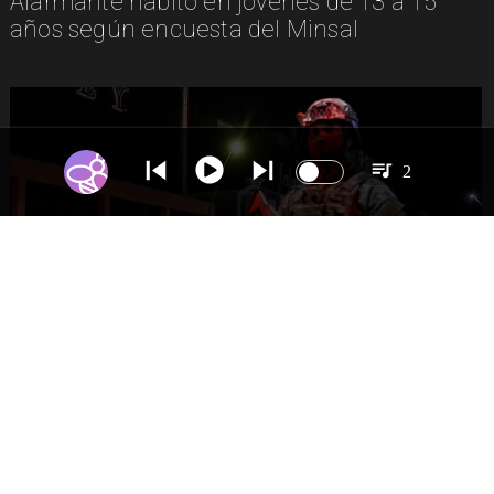
Alarmante hábito en jóvenes de 13 a 15
años según encuesta del Minsal
2
NACIONAL
Gobierno evalúa nuevo estado de
excepción en barrios con alta criminalidad