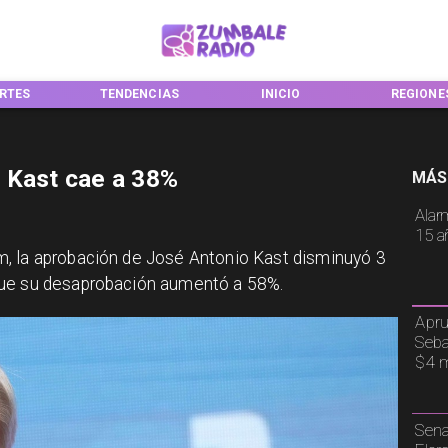
RTES
TENDENCIAS
INICIO
REGIONES
 Kast cae a 38%
MÁS
Alar
15 a
, la aprobación de José Antonio Kast disminuyó 3
que su desaprobación aumentó a 58%.
Apru
Seba
$4 m
Sena