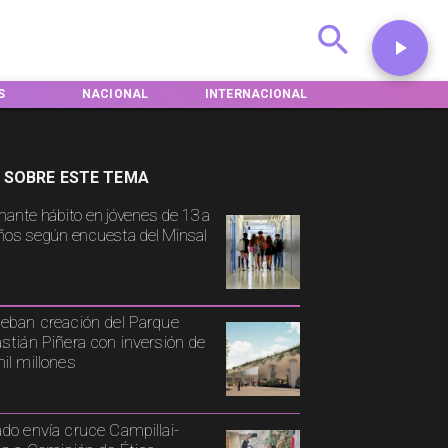
NACIONAL
INTERNACIONAL
DEPORTES
 SOBRE ESTE TEMA
mante hábito en jóvenes de 13 a
ños según encuesta del Minsal
eban creación del Parque
stián Piñera con inversión de
il millones
do envía cruce Campillai-