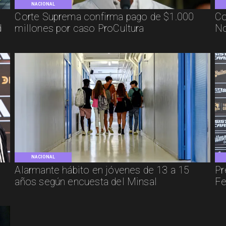
NACIONAL
Corte Suprema confirma pago de $1.000
Co
d
millones por caso ProCultura
No
NACIONAL
e
Alarmante hábito en jóvenes de 13 a 15
Pr
años según encuesta del Minsal
Fe