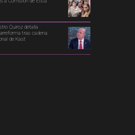
es a Comisión de Ética
stro Quiroz detalla
rreforma tras cadena
onal de Kast