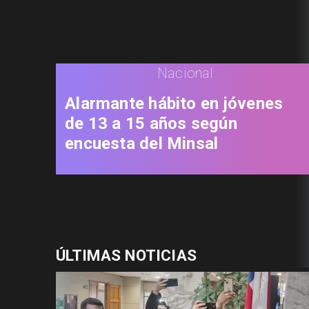
Nacional
Alarmante hábito en jóvenes
de 13 a 15 años según
encuesta del Minsal
ÚLTIMAS NOTICIAS