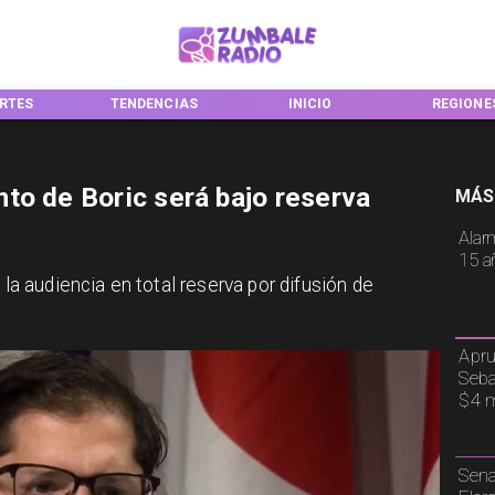
RTES
TENDENCIAS
INICIO
REGIONES
to de Boric será bajo reserva
MÁS
Alar
15 a
 la audiencia en total reserva por difusión de
Apru
Seba
$4 m
Sena