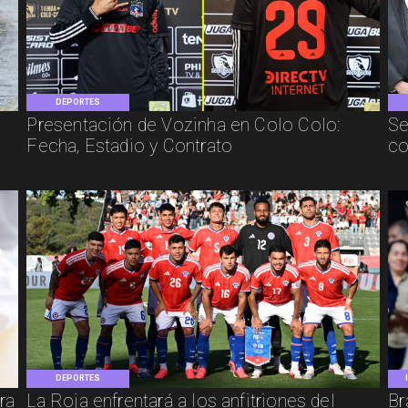
DEPORTES
Presentación de Vozinha en Colo Colo:
Se
Fecha, Estadio y Contrato
co
DEPORTES
ra
La Roja enfrentará a los anfitriones del
Br