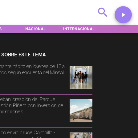
NACIONAL
INTERNACIONAL
DEPORTES
 SOBRE ESTE TEMA
mante hábito en jóvenes de 13 a
ños según encuesta del Minsal
eban creación del Parque
stián Piñera con inversión de
il millones
do envía cruce Campillai-