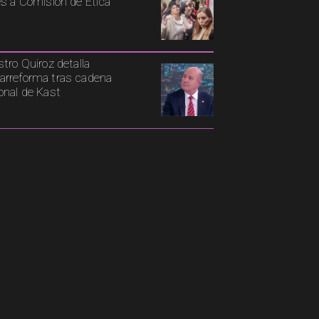
es a Comisión de Ética
stro Quiroz detalla
rreforma tras cadena
onal de Kast