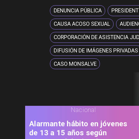
DENUNCIA PÚBLICA
PRESIDENT
CAUSA ACOSO SEXUAL
AUDIEN
CORPORACIÓN DE ASISTENCIA JUD
DIFUSIÓN DE IMÁGENES PRIVADAS
CASO MONSALVE
Nacional
Alarmante hábito en jóvenes
de 13 a 15 años según