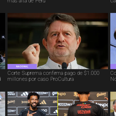
más alta de Perú
ca
NACIONAL
Corte Suprema confirma pago de $1.000
Co
d
millones por caso ProCultura
No