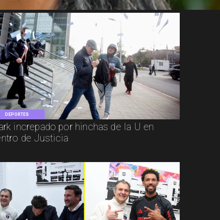
DEPORTES
ark increpado por hinchas de la U en
ntro de Justicia