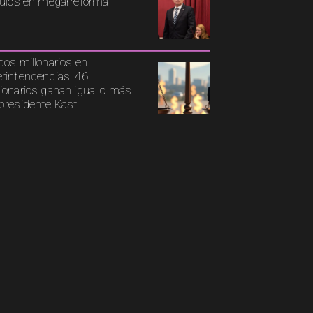
culos en megarreforma
dos millonarios en
rintendencias: 46
ionarios ganan igual o más
presidente Kast