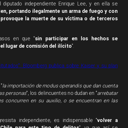
 diputado independiente Enrique Lee, y en ella se
ien, portando ilegalmente un arma de fuego y con
, provoque la muerte de su víctima o de terceros
asos en que "
sin participar en los hechos se
l lugar de comisión del ilícito
".
pitutados": Bloomberg publica sobre Kaiser y su plan
 "
la importación de modus operandis que dan cuenta
las personas
", los delincuentes no dudan en "
arrebatar
nes concurren en su auxilio, o se encuentran en las
resista independiente, es indispensable "
volver a
Chile para este tipo de delitos
", ya que así se