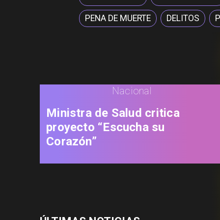
PENA DE MUERTE
DELITOS
P
Nacional
Ministra de Salud critica
proyecto “Escucha su
Corazón”