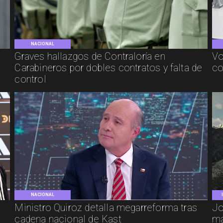
NACIONAL
Graves hallazgos de Contraloría en
Vo
Carabineros por dobles contratos y falta de
co
control
NACIONAL
e
Ministro Quiroz detalla megarreforma tras
Jo
cadena nacional de Kast
má