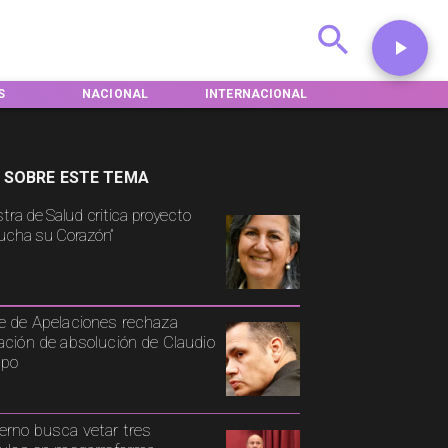
AL
INTERNACIONAL
DEPORTES
TENDENCIAS
 SOBRE ESTE TEMA
stra de Salud critica proyecto
ucha su Corazón”
e de Apelaciones rechaza
ación de absolución de Claudio
spo
erno busca vetar tres