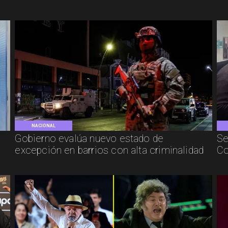
NACIONAL
Gobierno evalúa nuevo estado de
Se
excepción en barrios con alta criminalidad
Co