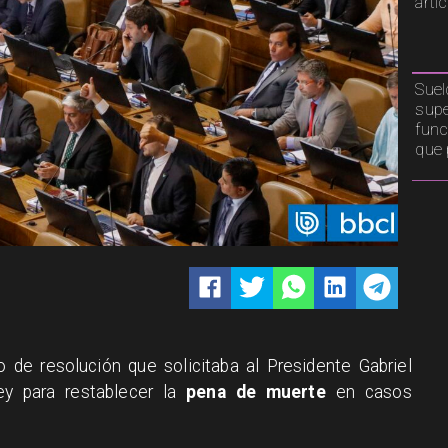
artí
Suel
supe
func
que 
 de resolución que solicitaba al Presidente Gabriel
ley para restablecer la
pena de muerte
en casos