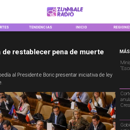
ENCIAS
INICIO
REGIONES
NACION
 de restablecer pena de muerte
MÁS
Mini
“Esc
día al Presidente Boric presentar iniciativa de ley
e.
Cort
anul
Cre
Gobi