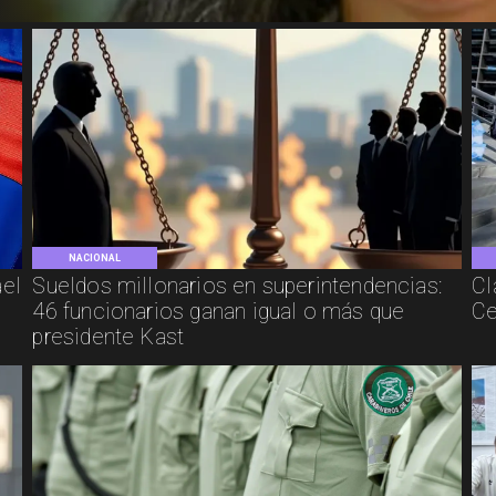
NACIONAL
ael
Sueldos millonarios en superintendencias:
Cl
46 funcionarios ganan igual o más que
Ce
presidente Kast