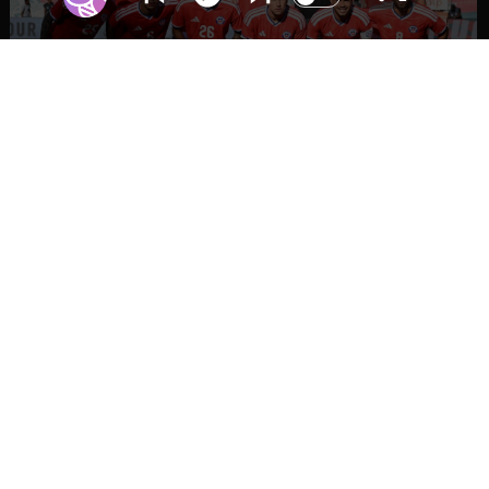
DEPORTES
La Roja enfrentará a los anfitriones del
Mundial 2026