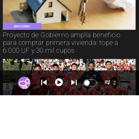
NACIONAL
Proyecto de Gobierno amplía beneficio
para comprar primera vivienda: tope a
6.000 UF y 30 mil cupos
2
DEPORTES
La Roja enfrentará a los anfitriones del