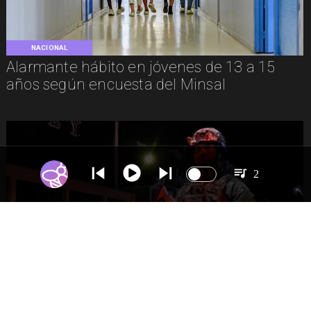
NACIONAL
Alarmante hábito en jóvenes de 13 a 15
años según encuesta del Minsal
2
NACIONAL
Gobierno evalúa nuevo estado de