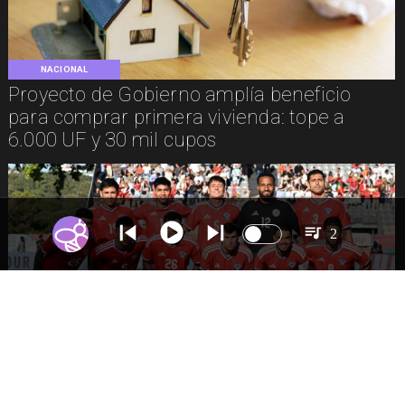
NACIONAL
Proyecto de Gobierno amplía beneficio
para comprar primera vivienda: tope a
6.000 UF y 30 mil cupos
2
DEPORTES
La Roja enfrentará a los anfitriones del