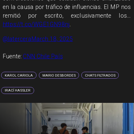
en la causa por tráfico de influencias. El MP nos
remitió por escrito, exclusivamente los…
https://t.co/WGE1GN98nj
.
@latercera
March 18, 2025
Fuente:
CNN Chile País
KAROL CARIOLA
MARIO DESBORDES
CHATS FILTRADOS
IRACÍ HASSLER