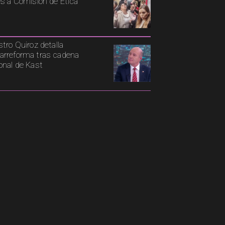
es a Comisión de Ética
stro Quiroz detalla
rreforma tras cadena
onal de Kast