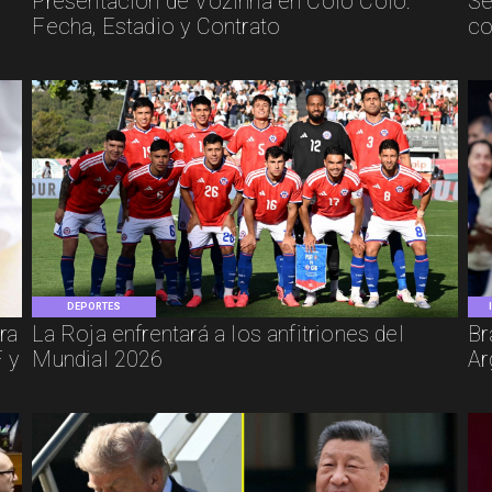
Presentación de Vozinha en Colo Colo:
Se
Fecha, Estadio y Contrato
co
DEPORTES
ra
La Roja enfrentará a los anfitriones del
Br
 y
Mundial 2026
Ar