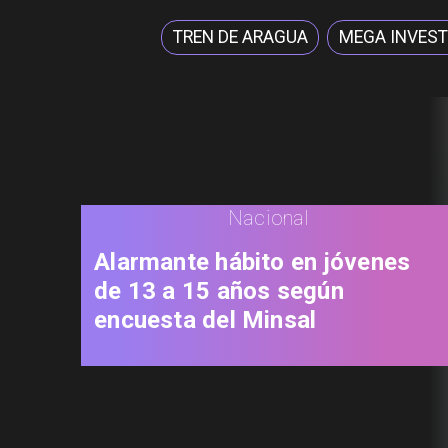
TREN DE ARAGUA
MEGA INVEST
Nacional
Alarmante hábito en jóvenes
de 13 a 15 años según
encuesta del Minsal