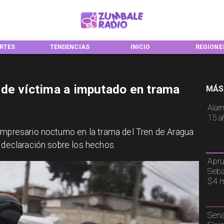
RTES
TENDENCIAS
INICIO
REGIONE
de víctima a imputado en trama
MÁS
Alar
15 a
empresario nocturno en la trama del Tren de Aragua
u declaración sobre los hechos.
Apru
Seba
$4 m
Sena