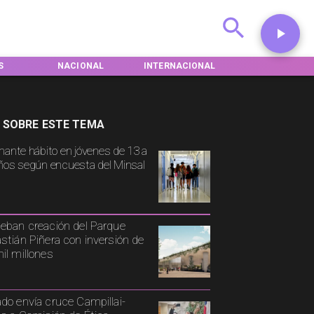
S
NACIONAL
INTERNACIONAL
DEPORTES
 SOBRE ESTE TEMA
mante hábito en jóvenes de 13 a
ños según encuesta del Minsal
eban creación del Parque
stián Piñera con inversión de
il millones
do envía cruce Campillai-