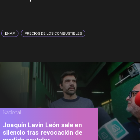
ENAP
PRECIOS DE LOS COMBUSTIBLES
Nacional
Joaquín Lavín León sale en
silencio tras revocación de