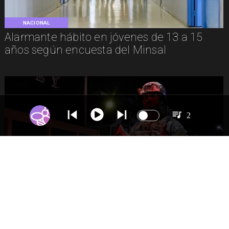
NACIONAL
Alarmante hábito en jóvenes de 13 a 15
años según encuesta del Minsal
2
NACIONAL
Gobierno evalúa nuevo estado de
excepción en barrios con alta criminalidad