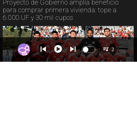
Proyecto de Gobierno amplía beneficio
para comprar primera vivienda: tope a
6.000 UF y 30 mil cupos
2
DEPORTES
La Roja enfrentará a los anfitriones del
Mundial 2026